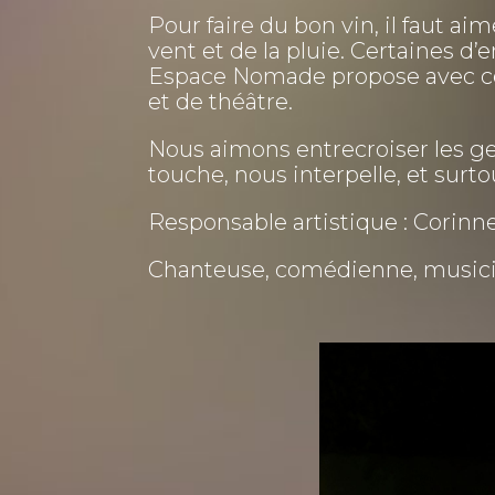
Pour faire du bon vin, il faut aim
vent et de la pluie. Certaines d’e
Espace Nomade propose avec ce s
et de théâtre.
Nous aimons entrecroiser les ge
touche, nous interpelle, et sur
Responsable artistique : Corin
Chanteuse, comédienne, musici