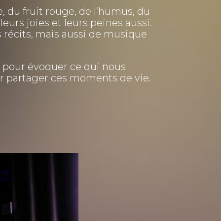
re, du fruit rouge, de l’humus, du
leurs joies et leurs peines aussi.
 récits, mais aussi de musique
s pour évoquer ce qui nous
ur partager ces moments de vie.